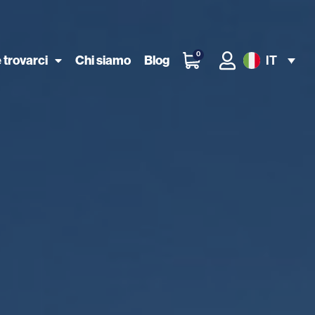
0
 trovarci
Chi siamo
Blog
IT