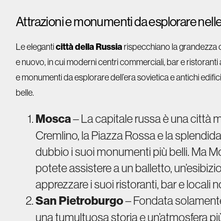
Attrazioni e monumenti da esplorare nelle 
città della Russia
Le eleganti
rispecchiano la grandezza cu
e nuovo, in cui moderni centri commerciali, bar e ristoranti 
e monumenti da esplorare dell’era sovietica e antichi edifici
belle.
Mosca
– La capitale russa è una città 
Cremlino, la Piazza Rossa e la splendid
dubbio i suoi monumenti più belli. Ma M
potete assistere a un balletto, un’esibizi
apprezzare i suoi ristoranti, bar e locali 
San Pietroburgo
– Fondata solamente n
una tumultuosa storia e un’atmosfera più