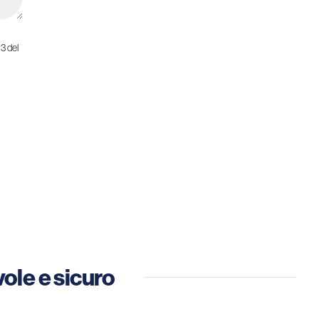
13 del
vole e sicuro