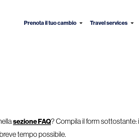
Prenota il tuo cambio
Travel services
nella
? Compila il form sottostante: 
sezione FAQ
ù breve tempo possibile.