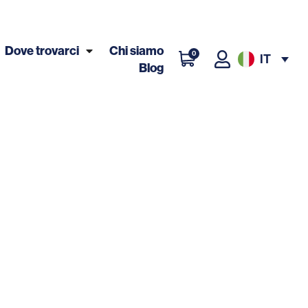
Dove trovarci
Chi siamo
0
IT
Blog
i