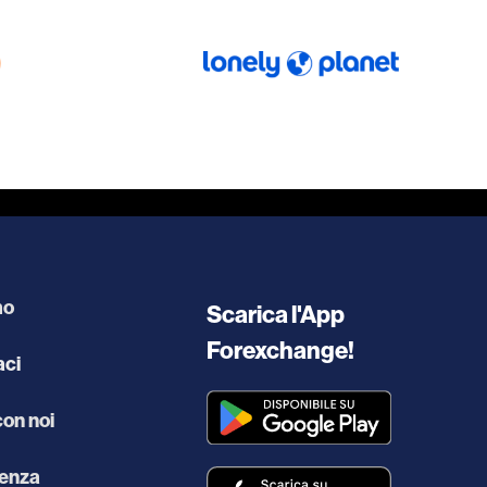
mo
Scarica l'App
Forexchange!
aci
con noi
enza