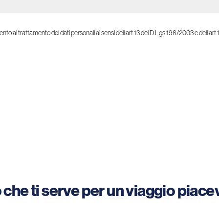
to al trattamento dei dati personali ai sensi dell art 13 del D Lgs 196/2003 e dell art 
 che ti serve per un viaggio piace