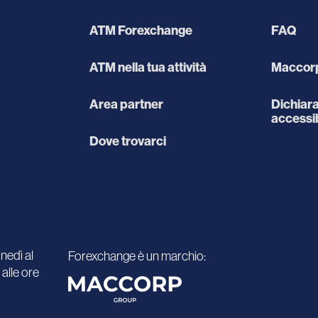
ATM Forexchange
FAQ
ATM nella tua attività
Maccorp
Area partner
Dichiara
accessib
Dove trovarci
unedì al
Forexchange è un marchio:
 alle ore