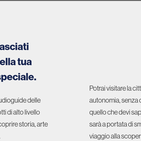
asciati
ella tua
peciale.
Potrai visitare la 
udioguide delle
autonomia, senza do
i di alto livello
quello che devi sa
coprire storia, arte
sarà a portata di s
.
viaggio alla scoper