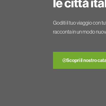
le città i
Goditi il tuo viaggio con tu
racconta in un modo nuovo
Scopri il nostro cat