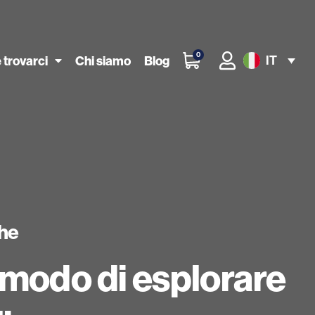
0
IT
 trovarci
Chi siamo
Blog
che
modo di esplorare