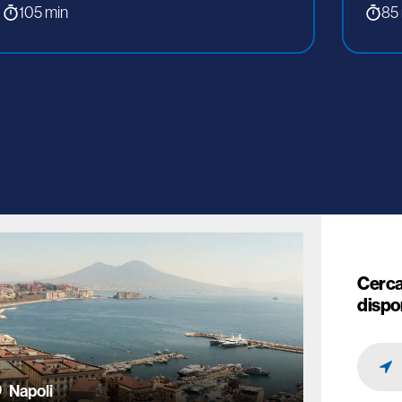
105 min
85
Cerca
dispon
Napoli