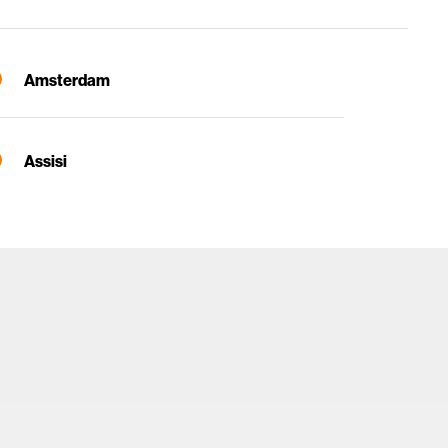
Amsterdam
Assisi
Atene
Barcellona
Bergamo