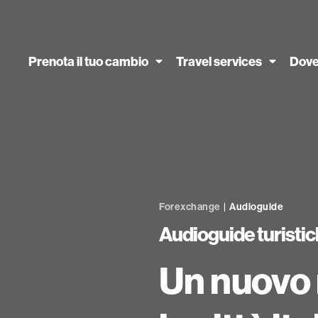
Prenota il tuo cambio
Travel services
Dove
Forexchange
|
Audioguide
Audioguide turisti
Un nuovo 