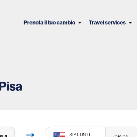
Prenota il tuo cambio
Travel services
Pisa
STATI UNITI
EUR