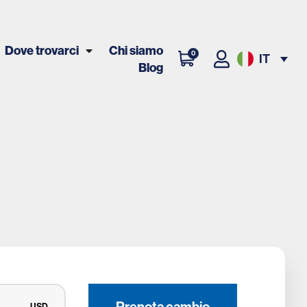
Dove trovarci
Chi siamo
0
IT
Blog
Prenota cambio
USD