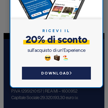
RICEVI IL
20% di sconto
sull’acquisto di un'Experience
DOWNLOAD
Maccorp Italiana S.r.l.
Via Fatebenefratelli, 5 – 20121 Milano
P.IVA 12951210157 | REA MI – 1600952
Capitale Sociale 29.320.193,30 euro i.v.