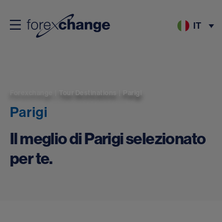
IT
Forexchange
|
Tour Destinations
|
Parigi
Parigi
Il meglio di Parigi selezionato
per te.