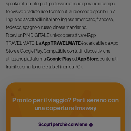
speakerati da interpreti professionisti che operano in campo
televisivo e radiofonico. I contenuti audio sono disponibili in 7
lingue ed ascoltabili in italiano, inglese americano, francese,
tedesco, spagnolo, russo, cinese mandarino.
Ricevi un PIN DIGITALE univoco per attivare l’App
TRAVELMATE. La
App TRAVELMATE
è scaricabile da App
Store e Google Play. Compatibile con tutti i dispositivi che
utilizzano piattaforma
Google Play
ed
App Store
; contenuti
fruibili su smartphone e tablet (non da PC).
Pronto per il viaggio? Parti sereno con
una copertura Imaway
Scopri perchè conviene