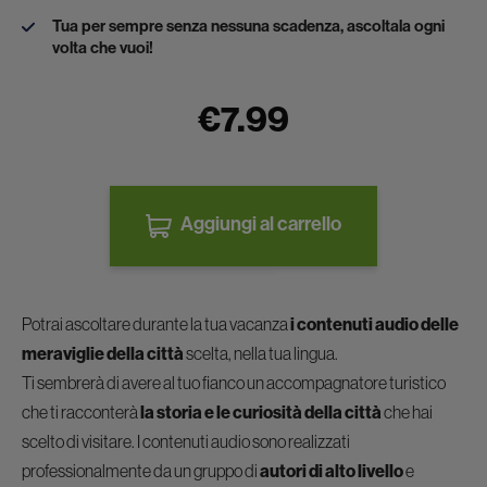
Tua per sempre senza nessuna scadenza, ascoltala ogni
volta che vuoi!
€7.99
Aggiungi al carrello
Potrai ascoltare durante la tua vacanza
i contenuti audio delle
meraviglie della città
scelta, nella tua lingua.
Ti sembrerà di avere al tuo fianco un accompagnatore turistico
che ti racconterà
la storia e le curiosità della città
che hai
scelto di visitare. I contenuti audio sono realizzati
professionalmente da un gruppo di
autori di alto livello
e