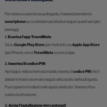
Per iniziare a usare la tua audioguida, ti basterà prendere lo
smartphone
su cui desideri ascoltarla e seguire questi semplici
passaggi:
1.
Scarica l’app TravelMate
Vai su
Google Play Store
(per Android) o su
Apple App Store
(per iPhone), cerca
TravelMate
e scarica l’app.
2.
Inserisci il codice PIN
Apri l’app e, nella schermata iniziale, inserisci il
codice PIN
che ti
abbiamo inviato via email a seguito all’acquisto dell’audioguida.
Puoi copiarlo e incollarlo nello spazio dedicato: “Inserisci il tuo
codice di attivazione”.
3.
Avvia l’installazione dei contenuti