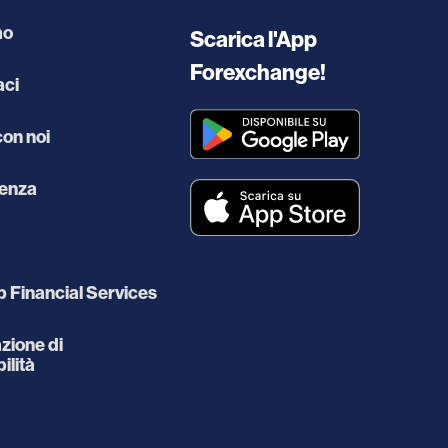
mo
Scarica l'App
Forexchange!
aci
con noi
enza
 Financial Services
zione di
ilità