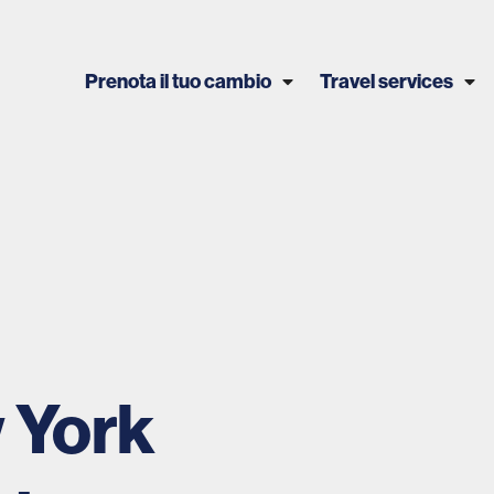
Prenota il tuo cambio
Travel services
w York