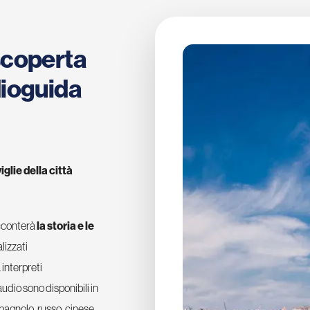
scoperta
dioguida
glie della città
acconterà
la storia e le
lizzati
 interpreti
udio sono disponibili in
spagnolo, russo, cinese