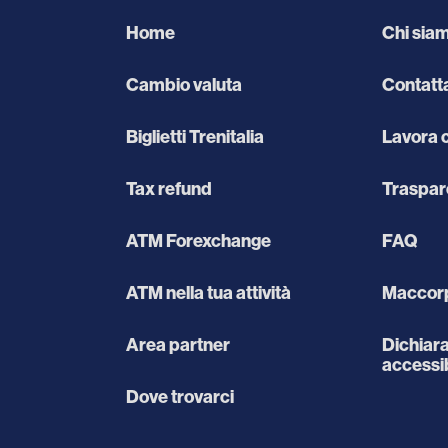
Home
Chi sia
Cambio valuta
Contatt
Biglietti Trenitalia
Lavora 
Tax refund
Traspar
ATM Forexchange
FAQ
ATM nella tua attività
Maccorp
Area partner
Dichiara
accessib
Dove trovarci