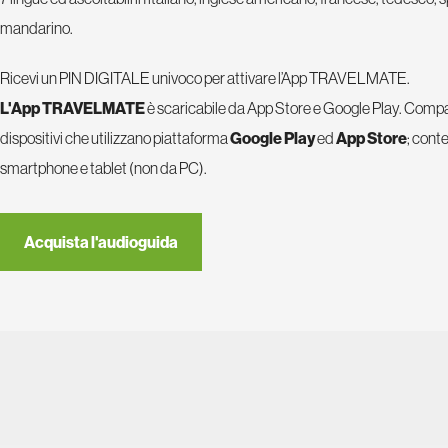
mandarino.
Ricevi un PIN DIGITALE univoco per attivare l’App TRAVELMATE.
L'App TRAVELMATE
è scaricabile da App Store e Google Play. Compati
dispositivi che utilizzano piattaforma
Google Play
ed
App Store
; conte
smartphone e tablet (non da PC).
Acquista l'audioguida