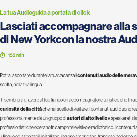
La tua Audioguida a portata di click
Lasciati accompagnare alla 
di New Yorkcon la nostra Au
155 min
Potrai ascoltare durante la tua vacanza
i contenuti audio delle meravi
scelta, nella tua lingua.
Ti sembrerà di avere al tuo fianco un accompagnatore turistico che ti r
curiosità della città
che hai scelto di visitare. I contenuti audio sono rea
professionalmente da un gruppo di
autori di alto livello
e speakerati da
professionisti che operano in campo televisivo e radiofonico. I contenuti a
7 lingue ed ascoltabili in italiano, inglese americano, francese, tedesco, 