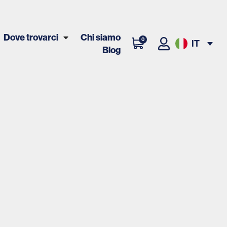
Dove trovarci
Chi siamo
0
IT
Blog