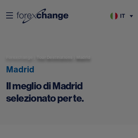
IT
Forexchange
|
Tour Destinations
|
Madrid
Madrid
Il meglio di Madrid
selezionato per te.