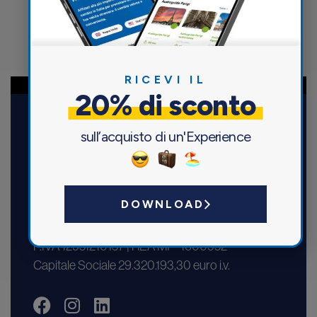
RICEVI IL
20% di sconto
sull’acquisto di un'Experience
DOWNLOAD
Maccorp Italiana S.r.l.
Via Fatebenefratelli, 5 – 20121 Milano
P.IVA 12951210157 | REA MI – 1600952
Capitale Sociale 29.320.193,30 euro i.v.