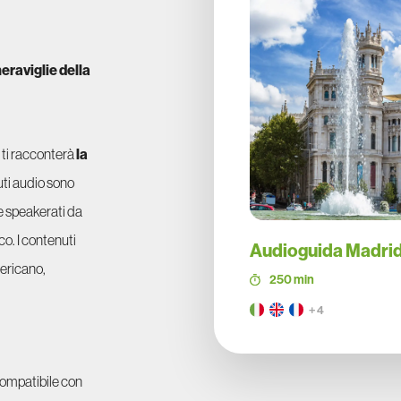
eraviglie della
 ti racconterà
la
nuti audio sono
e speakerati da
co. I contenuti
Audioguida Madri
mericano,
250 min
+ 4
Compatibile con