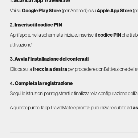
1.
Scarica l’app TravelMate
Vai su
Google Play Store
(per Android) o su
Apple App Store
(p
2.
Inserisci il codice PIN
Apri l’app e, nella schermata iniziale, inserisci il
codice PIN
che ti ab
attivazione”.
3.
Avvia l’installazione dei contenuti
Clicca sulla
freccia a destra
per procedere con l’attivazione dell’
4.
Completa la registrazione
Segui le istruzioni per registrarti e finalizzare la configurazione dell’
A questo punto, l’app TravelMate è pronta: puoi iniziare subito ad
as