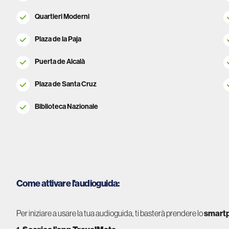
Quartieri Moderni
Plaza de la Paja
Puerta de Alcalà
Plaza de Santa Cruz
Biblioteca Nazionale
Come attivare l'audioguida:
Per iniziare a usare la tua audioguida, ti basterà prendere lo
smart