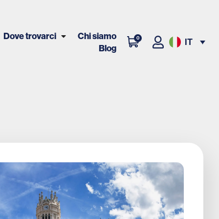
Dove trovarci
Chi siamo
0
IT
Blog