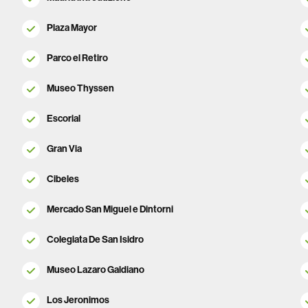
Plaza Mayor
Parco el Retiro
Museo Thyssen
Escorial
Gran Via
Cibeles
Mercado San Miguel e Dintorni
Colegiata De San Isidro
Museo Lazaro Galdiano
Los Jeronimos