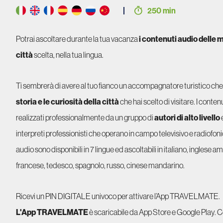
250 min
Potrai ascoltare durante la tua vacanza
i contenuti audio delle m
città
scelta, nella tua lingua.
Ti sembrerà di avere al tuo fianco un accompagnatore turistico che
storia e le curiosità della città
che hai scelto di visitare. I conte
realizzati professionalmente da un gruppo di
autori di alto livello
interpreti professionisti che operano in campo televisivo e radiofoni
audio sono disponibili in 7 lingue ed ascoltabili in italiano, inglese a
francese, tedesco, spagnolo, russo, cinese mandarino.
Ricevi un PIN DIGITALE univoco per attivare l’App TRAVELMATE.
L'App TRAVELMATE
è scaricabile da App Store e Google Play. 