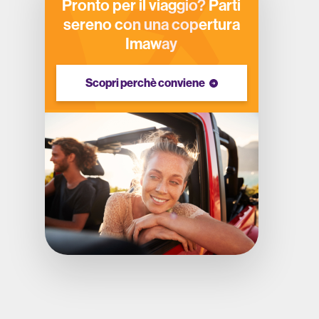
Pronto per il viaggio? Parti
sereno con una copertura
Imaway
Scopri perchè conviene