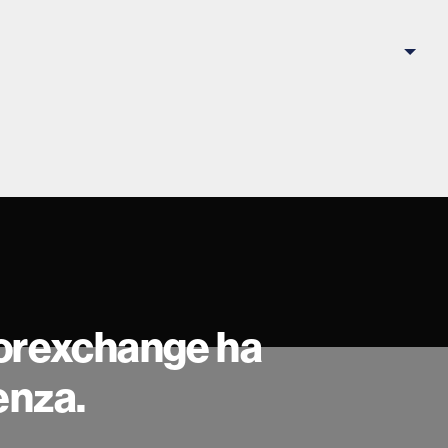
 Forexchange ha
enza.