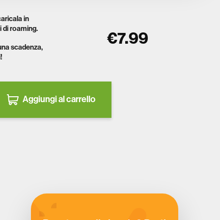
aricala in
i di roaming.
€7.99
una scadenza,
!
Aggiungi al carrello