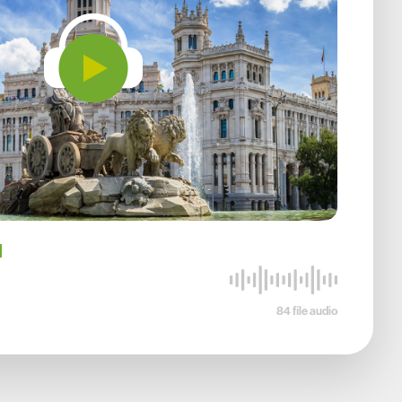
d
84 file audio