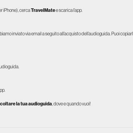
er iPhone), cerca
TravelMate
e scarica l’app.
biamo inviato via email a seguito all’acquisto dell’audioguida. Puoi copiarlo
audioguida.
app.
coltare la tua audioguida
, dove e quando vuoi!