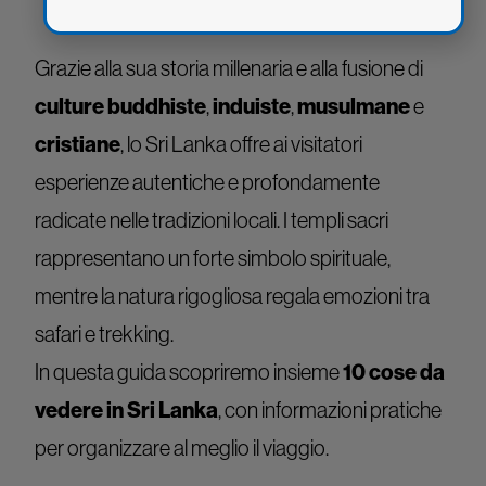
Grazie alla sua storia millenaria e alla fusione di
culture buddhiste
,
induiste
,
musulmane
e
cristiane
, lo Sri Lanka offre ai visitatori
esperienze autentiche e profondamente
radicate nelle tradizioni locali. I templi sacri
rappresentano un forte simbolo spirituale,
mentre la natura rigogliosa regala emozioni tra
safari e trekking.
In questa guida scopriremo insieme
10 cose da
vedere in Sri Lanka
, con informazioni pratiche
per organizzare al meglio il viaggio.