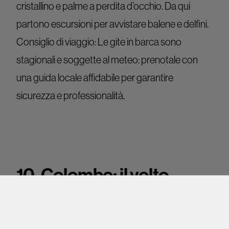
cristallino e palme a perdita d’occhio. Da qui
partono escursioni per avvistare balene e delfini.
Consiglio di viaggio: Le gite in barca sono
stagionali e soggette al meteo: prenotale con
una guida locale affidabile per garantire
sicurezza e professionalità.
10. Colombo: il volto
moderno dello Sri Lanka
La capitale
Colombo
è il mix perfetto tra