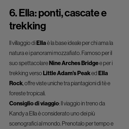
6. Ella: ponti, cascate e
trekking
Il villaggio di
Ella
è la base ideale per chi ama la
natura e i panorami mozzafiato. Famoso per il
suo spettacolare
Nine Arches Bridge
e per i
trekking verso
Little Adam’s Peak
ed
Ella
Rock
, offre viste uniche tra piantagioni di tè e
foreste tropicali.
Consiglio di viaggio
: Il viaggio in treno da
Kandy a Ella è considerato uno dei più
scenografici al mondo. Prenotalo per tempo e