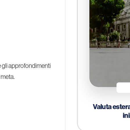
o e gli approfondimenti
 meta.
Valuta estera
in