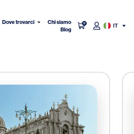
Dove trovarci
Chi siamo
0
IT
Blog