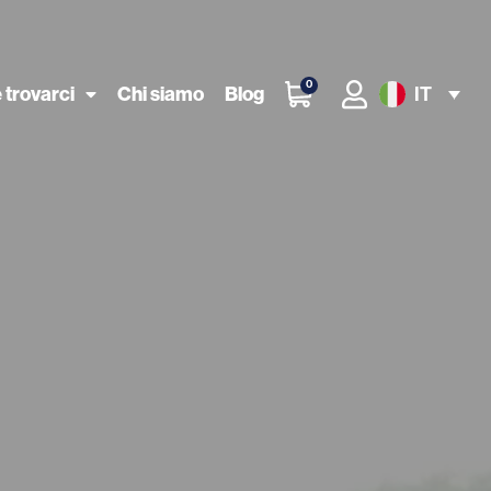
0
 trovarci
Chi siamo
Blog
IT