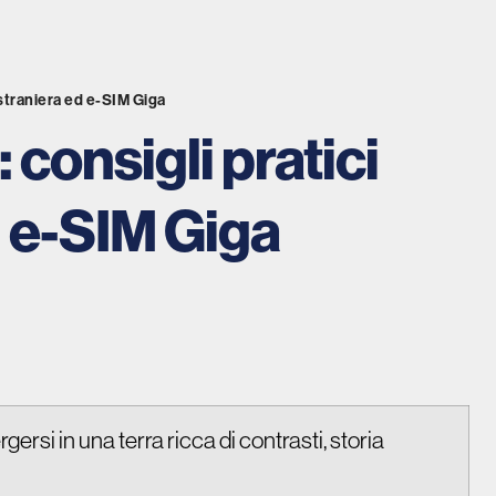
 straniera ed e-SIM Giga
 consigli pratici
d e-SIM Giga
ersi in una terra ricca di contrasti, storia