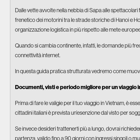
Dalle vette avvolte nella nebbia di Sapa alle spettacolari 
frenetico dei motorini tra le strade storiche di Hanoi e H
organizzazione logistica in più rispetto alle mete europee
Quando si cambia continente, infatti, le domande più fre
connettività internet.
In questa guida pratica strutturata vedremo come muovers
Documenti, visti e periodo migliore per un viaggio 
Prima di fare le valigie per il tuo viaggio in Vietnam, è esse
cittadini italiani è prevista un’esenzione dal visto per soggio
Se invece desideri trattenerti più a lungo, dovrai richie
partenza, valido fino a 90 giorni con ingressi singoli o mult