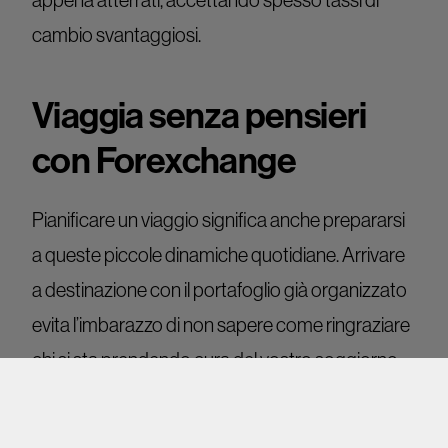
cambio svantaggiosi.
Viaggia senza pensieri
con Forexchange
Pianificare un viaggio significa anche prepararsi
a queste piccole dinamiche quotidiane. Arrivare
a destinazione con il portafoglio già organizzato
evita l’imbarazzo di non sapere come ringraziare
chi si sta prendendo cura del vostro soggiorno.
Prima di chiudere i bagagli, passa da