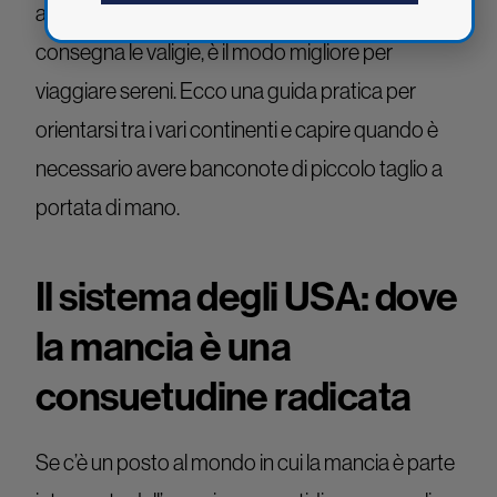
al ristorante, o quando il facchino dell’hotel
consegna le valigie, è il modo migliore per
viaggiare sereni. Ecco una guida pratica per
orientarsi tra i vari continenti e capire quando è
necessario avere banconote di piccolo taglio a
portata di mano.
Il sistema degli USA: dove
la mancia è una
consuetudine radicata
Se c’è un posto al mondo in cui la mancia è parte