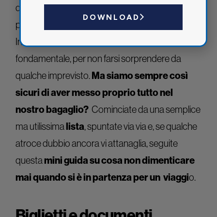
valigia
desiderato. Manca solo la
. Prepararla
DOWNLOAD
però, richiede sempre la massima attenzione.
Informarsi bene sul posto che si andrà a visitare è
fondamentale, per non farsi sorprendere da
Ma siamo sempre così
qualche imprevisto.
sicuri di aver messo proprio tutto nel
nostro bagaglio?
Cominciate da una semplice
lista
ma utilissima
, spuntate via via e, se qualche
atroce dubbio ancora vi attanaglia, seguite
mini guida su cosa non dimenticare
questa
mai quando si è in partenza per un viaggi
o.
Biglietti e documenti