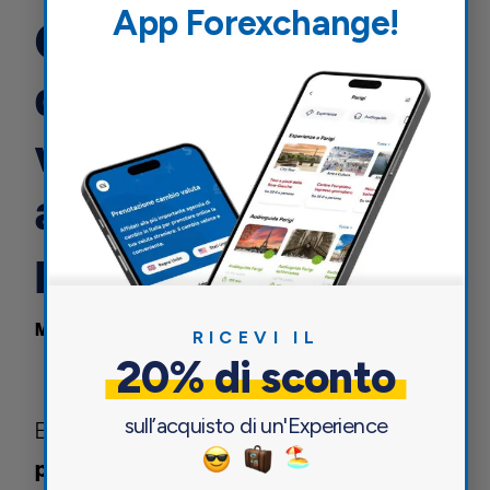
App Forexchange!
Cosa non
dimenticare in
viaggio: mini guida
all’essenziale da
portare con voi
3 Marzo 2017
Mondo
RICEVI IL
20% di sconto
sull’acquisto di un'Experience
Ecco avvicinarsi finalmente la data della vostra
partenza.
viaggio
Un
tanto atteso e