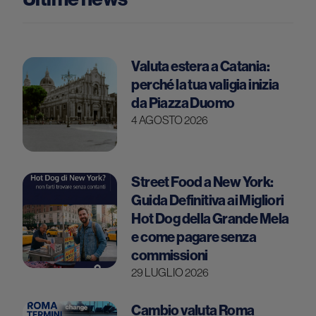
Valuta estera a Catania:
perché la tua valigia inizia
da Piazza Duomo
4 AGOSTO 2026
Street Food a New York:
Guida Definitiva ai Migliori
Hot Dog della Grande Mela
e come pagare senza
commissioni
29 LUGLIO 2026
Cambio valuta Roma