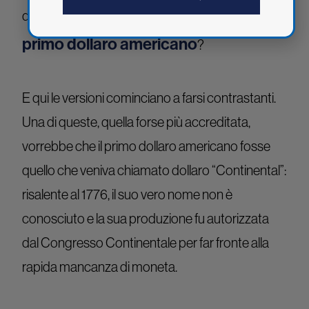
il
questo che in molti si chiedono: qual è stato
primo dollaro americano
?
E qui le versioni cominciano a farsi contrastanti.
Una di queste, quella forse più accreditata,
vorrebbe che il primo dollaro americano fosse
quello che veniva chiamato dollaro “Continental”:
risalente al 1776, il suo vero nome non è
conosciuto e la sua produzione fu autorizzata
dal Congresso Continentale per far fronte alla
rapida mancanza di moneta.