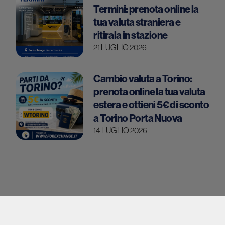
Termini: prenota online la
tua valuta straniera e
ritirala in stazione
21 LUGLIO 2026
Cambio valuta a Torino:
prenota online la tua valuta
estera e ottieni 5€ di sconto
a Torino Porta Nuova
14 LUGLIO 2026