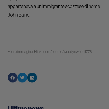
apparteneva a un immigrante scozzese di nome
John Baine.
Fonte immagine: Flickr.com/photos/woodysworld1778
Ultime news