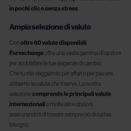
in pochi clic e senza stress
.
Ampia selezione di valute
Con
oltre 60 valute disponibili
,
Forexchange
offre una vasta gamma di opzioni
per soddisfare le tue esigenze di cambio.
Che tu stia viaggiando per affari o per piacere,
abbiamo la valuta che ti serve. La nostra
selezione
comprende le principali valute
internazionali
e molte altre opzioni,
assicurandoti di trovare sempre ciò di cui hai
bisogno.