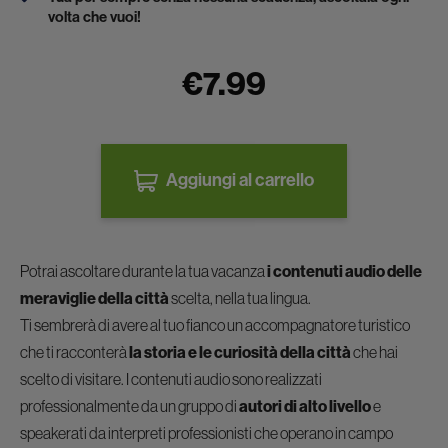
volta che vuoi!
€7.99
Aggiungi al carrello
Potrai ascoltare durante la tua vacanza
i contenuti audio delle
meraviglie della città
scelta, nella tua lingua.
Ti sembrerà di avere al tuo fianco un accompagnatore turistico
che ti racconterà
la storia e le curiosità della città
che hai
scelto di visitare. I contenuti audio sono realizzati
professionalmente da un gruppo di
autori di alto livello
e
speakerati da interpreti professionisti che operano in campo