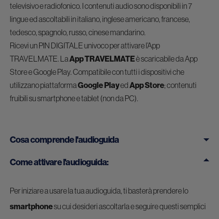
televisivo e radiofonico. I contenuti audio sono disponibili in 7
lingue ed ascoltabili in italiano, inglese americano, francese,
tedesco, spagnolo, russo, cinese mandarino.
Ricevi un PIN DIGITALE univoco per attivare l’App
TRAVELMATE. La
App TRAVELMATE
è scaricabile da App
Store e Google Play. Compatibile con tutti i dispositivi che
utilizzano piattaforma
Google Play
ed
App Store
; contenuti
fruibili su smartphone e tablet (non da PC).
Cosa comprende l'audioguida
Come attivare l'audioguida:
Per iniziare a usare la tua audioguida, ti basterà prendere lo
smartphone
su cui desideri ascoltarla e seguire questi semplici