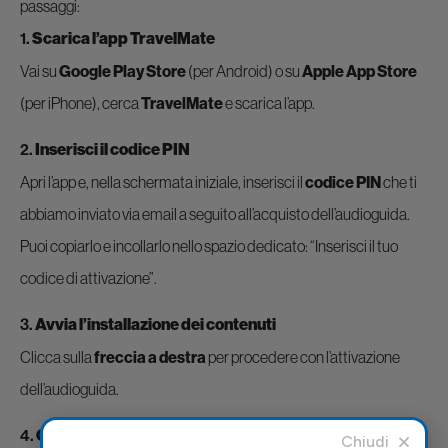
passaggi:
1.
Scarica l’app TravelMate
Vai su
Google Play Store
(per Android) o su
Apple App Store
(per iPhone), cerca
TravelMate
e scarica l’app.
2.
Inserisci il codice PIN
Apri l’app e, nella schermata iniziale, inserisci il
codice PIN
che ti
abbiamo inviato via email a seguito all’acquisto dell’audioguida.
Puoi copiarlo e incollarlo nello spazio dedicato: “Inserisci il tuo
codice di attivazione”.
3.
Avvia l’installazione dei contenuti
Clicca sulla
freccia a destra
per procedere con l’attivazione
dell’audioguida.
4.
Completa la registrazione