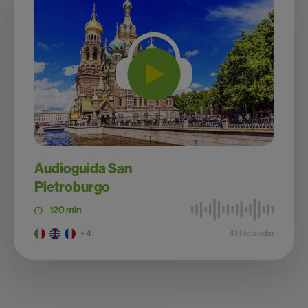
Audioguida San
Pietroburgo
120 min
+ 4
41 file audio