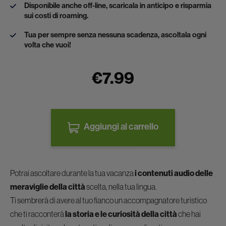
Disponibile anche off-line, scaricala in anticipo e risparmia
sui costi di roaming.
Tua per sempre senza nessuna scadenza, ascoltala ogni
volta che vuoi!
€7.99
Aggiungi al carrello
Potrai ascoltare durante la tua vacanza
i contenuti audio delle
meraviglie della città
scelta, nella tua lingua.
Ti sembrerà di avere al tuo fianco un accompagnatore turistico
che ti racconterà
la storia e le curiosità della città
che hai