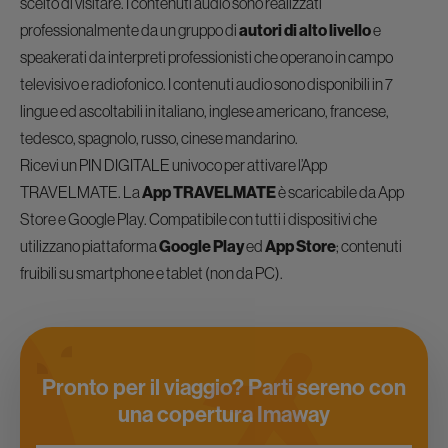
scelto di visitare. I contenuti audio sono realizzati
professionalmente da un gruppo di
autori di alto livello
e
speakerati da interpreti professionisti che operano in campo
televisivo e radiofonico. I contenuti audio sono disponibili in 7
lingue ed ascoltabili in italiano, inglese americano, francese,
tedesco, spagnolo, russo, cinese mandarino.
Ricevi un PIN DIGITALE univoco per attivare l’App
TRAVELMATE. La
App TRAVELMATE
è scaricabile da App
Store e Google Play. Compatibile con tutti i dispositivi che
utilizzano piattaforma
Google Play
ed
App Store
; contenuti
fruibili su smartphone e tablet (non da PC).
Pronto per il viaggio? Parti sereno con
una copertura Imaway