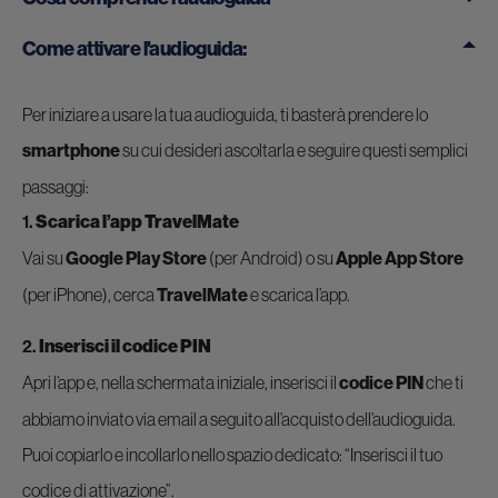
Come attivare l'audioguida:
Per iniziare a usare la tua audioguida, ti basterà prendere lo
smartphone
su cui desideri ascoltarla e seguire questi semplici
passaggi:
1.
Scarica l’app TravelMate
Vai su
Google Play Store
(per Android) o su
Apple App Store
(per iPhone), cerca
TravelMate
e scarica l’app.
2.
Inserisci il codice PIN
Apri l’app e, nella schermata iniziale, inserisci il
codice PIN
che ti
abbiamo inviato via email a seguito all’acquisto dell’audioguida.
Puoi copiarlo e incollarlo nello spazio dedicato: “Inserisci il tuo
codice di attivazione”.