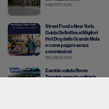
4 AGOSTO 2026
Street Food a New York:
Guida Definitiva ai Migliori
Hot Dog della Grande Mela
e come pagare senza
commissioni
29 LUGLIO 2026
Cambio valuta Roma
Termini: prenota online la
tua valuta straniera e
ritirala in stazione
21 LUGLIO 2026