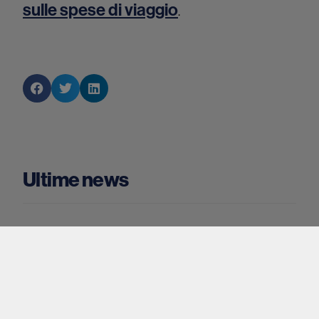
sulle spese di viaggio
.
Ultime news
Valuta estera a Catania:
perché la tua valigia inizia
da Piazza Duomo
4 AGOSTO 2026