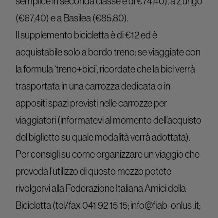
semplice in seconda classe è di €74,40), a Zurigo
(€67,40) e a Basilea (€85,80).
Il supplemento bicicletta è di €12 ed è
acquistabile solo a bordo treno: se viaggiate con
la formula ‘treno+bici’, ricordate che la bici verrà
trasportata in una carrozza dedicata o in
appositi spazi previsti nelle carrozze per
viaggiatori (informatevi al momento dell’acquisto
del biglietto su quale modalità verrà adottata).
Per consigli su come organizzare un viaggio che
preveda l’utilizzo di questo mezzo potete
rivolgervi alla Federazione Italiana Amici della
Bicicletta (tel/fax 041 92 15 15; info@fiab-onlus .it;