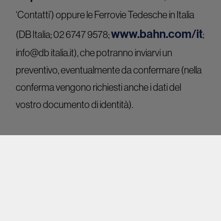
‘Contatti’) oppure le Ferrovie Tedesche in Italia
www.bahn.com/it
(DB Italia; 02 6747 9578;
;
info@db italia.it), che potranno inviarvi un
preventivo, eventualmente da confermare (nella
conferma vengono richiesti anche i dati del
vostro documento di identità).
Via lago e fiume
La Svizzera è raggiungibile con i battelli che
navigano su alcuni laghi, per quanto si tratti di una
soluzione un po’ insolita. Dalla Germania si può