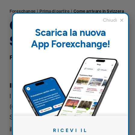
Forexchange
|
Prima di partire
|
Come arrivare in Svizzera
Come arrivare in
Scarica la nuova
Svizzera
App Forexchange!
Prima di partire
28 Marzo 2014
Svizzera
IN AEREO
I principali aeroporti svizzeri sono quello di Zurigo
(043 816 22 11; per informazioni sul volo tramite
SMS inviate un messaggio con la scritta ZRH più
www.zurich-
il numero di volo al 9292;
RICEVI IL