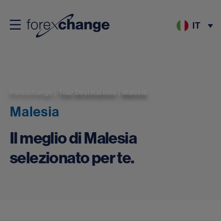
IT
Forexchange
|
Tour Destinations
|
Malesia
Malesia
Il meglio di Malesia
selezionato per te.