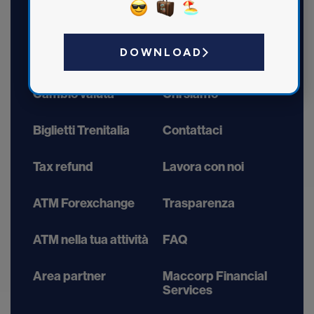
DOWNLOAD
Home
Dove trovarci
Cambio valuta
Chi siamo
Biglietti Trenitalia
Contattaci
Tax refund
Lavora con noi
ATM Forexchange
Trasparenza
ATM nella tua attività
FAQ
Area partner
Maccorp Financial
Services