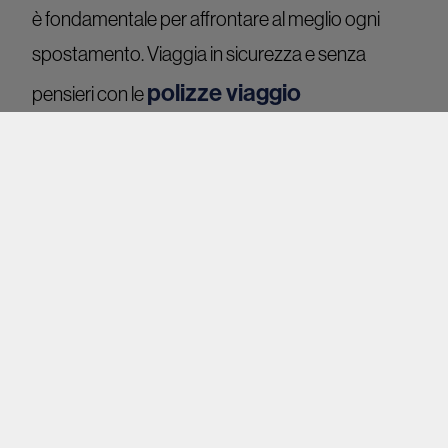
è fondamentale per affrontare al meglio ogni
spostamento. Viaggia in sicurezza e senza
polizze viaggio
pensieri con le
Forexchange
.
Photo Credits:
Foto di Images Money per Pixabay