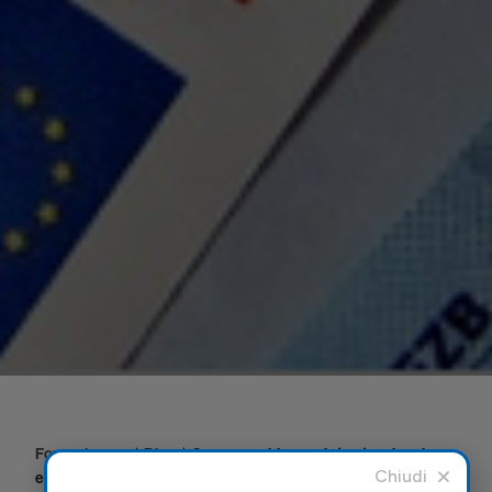
Forexchange
|
Blog
|
Come cambiare valuta straniera in
euro online con Forexchange