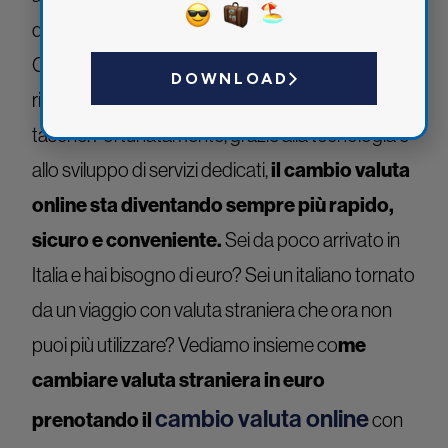
dettaglio, tra cui anche il cambio della valuta.
Capita spesso, infatti, di tornare da un viaggio
DOWNLOAD
ritrovandosi monete e banconote straniere nelle
tasche. Fortunatamente, grazie alla tecnologia e
allo sviluppo di servizi dedicati,
il cambio valuta
online sta diventando sempre più rapido,
sicuro e conveniente.
Sei da poco arrivato in
Italia e hai bisogno di euro? Sei un italiano tornato
da un viaggio con valuta straniera che ora non
puoi più utilizzare? Vediamo insieme co
me
cambiare valuta straniera in euro
cambio valuta online
prenotando il
con