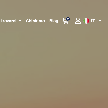
0
IT
 trovarci
Chi siamo
Blog