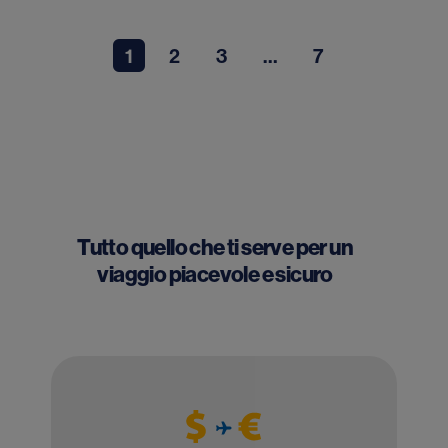
1
2
3
…
7
Tutto quello che ti serve per un
viaggio piacevole e sicuro