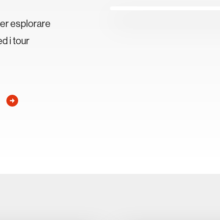
 per esplorare
d i tour