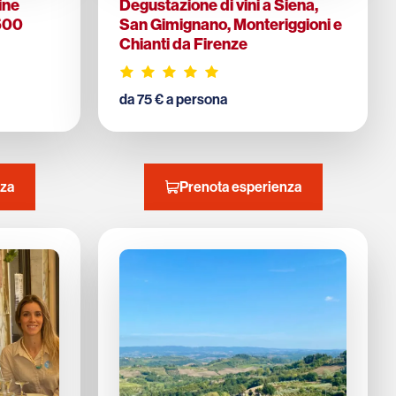
ine
Degustazione di vini a Siena,
 500
San Gimignano, Monteriggioni e
Chianti da Firenze
da 75 € a persona
nza
Prenota esperienza