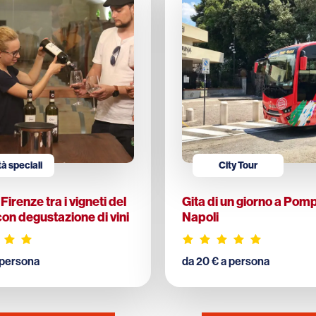
tà speciali
City Tour
Firenze tra i vigneti del
Gita di un giorno a Pom
con degustazione di vini
Napoli
 persona
da 20 € a persona