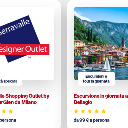
Escursioni e
tà speciali
tour in giornata
le Shopping Outlet by
Escursione in giornata 
rGlen da Milano
Bellagio
 persona
da 99 € a persona