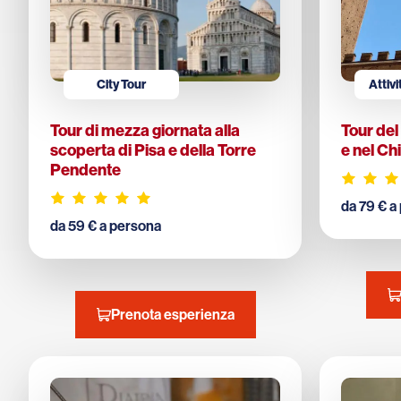
City Tour
Attivi
Tour di mezza giornata alla
Tour del
scoperta di Pisa e della Torre
e nel Ch
Pendente
da 79 € a
da 59 € a persona
Prenota esperienza