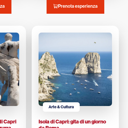
nza
Prenota esperienza
Arte & Cultura
di Capri
Isola di Capri: gita di un giorno