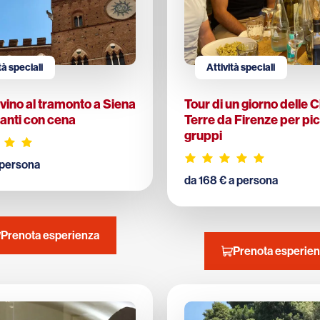
tà speciali
Attività speciali
 vino al tramonto a Siena
Tour di un giorno delle 
ianti con cena
Terre da Firenze per pic
gruppi
 persona
da 168 € a persona
Prenota esperienza
Prenota esperie