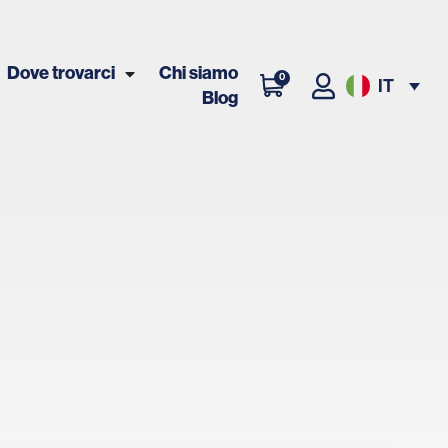
Dove trovarci
Chi siamo
0
IT
Blog