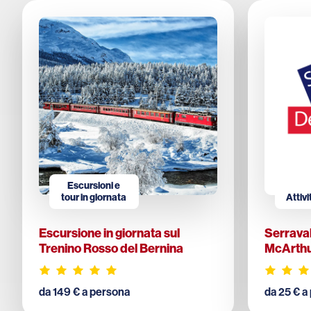
Escursioni e
tour in giornata
Attivi
Escursione in giornata sul
Serraval
Trenino Rosso del Bernina
McArthu
da 149 € a persona
da 25 € a