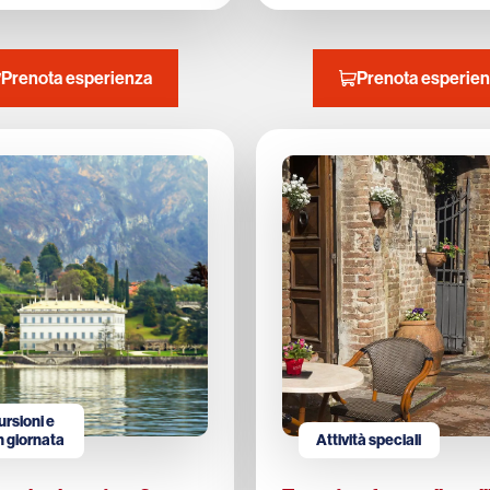
Prenota esperienza
Prenota esperie
rsioni e
in giornata
Attività speciali