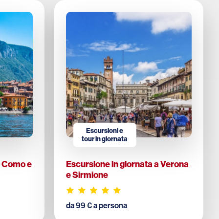
Escursioni e
tour in giornata
a Como e
Escursione in giornata a Verona
e Sirmione
da 99 € a persona