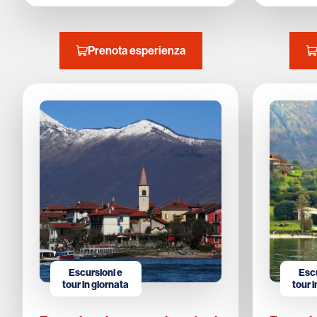
Prenota esperienza
Escursioni e
Escu
tour in giornata
tour 