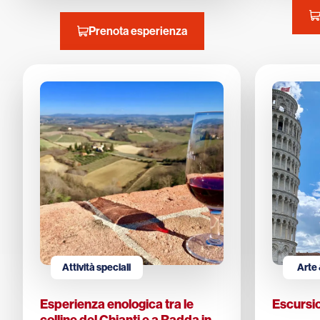
Prenota esperienza
Attività speciali
Arte 
Esperienza enologica tra le
Escursio